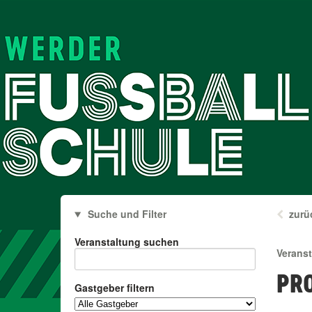
Suche und Filter
zurü
Veranstaltung suchen
Verans
PR
Gastgeber filtern