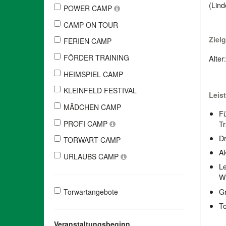
(Lind
POWER CAMP
CAMP ON TOUR
Ziel
FERIEN CAMP
FÖRDER TRAINING
Alter
HEIMSPIEL CAMP
KLEINFELD FESTIVAL
Leis
MÄDCHEN CAMP
Fü
PROFI CAMP
Tr
D
TORWART CAMP
Ak
URLAUBS CAMP
Le
W
Gr
Torwartangebote
To
Veranstaltungsbeginn