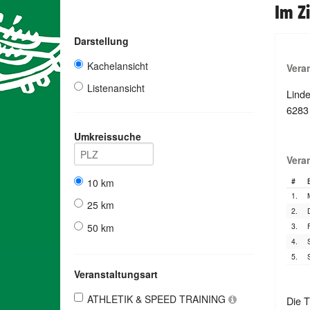
Im Zi
Darstellung
Kachelansicht
Vera
Listenansicht
Lind
6283
Umkreissuche
Vera
10 km
#
1.
25 km
2.
3.
50 km
4.
5.
Veranstaltungsart
ATHLETIK & SPEED TRAINING
Die T