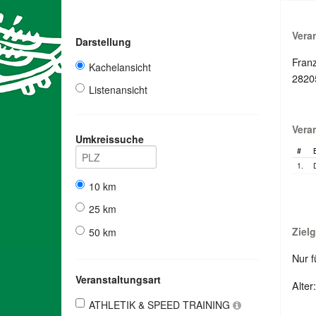
Vera
Darstellung
Franz
Kachelansicht
2820
Listenansicht
Vera
Umkreissuche
#
1.
10 km
25 km
Ziel
50 km
Nur f
Veranstaltungsart
Alter
ATHLETIK & SPEED TRAINING