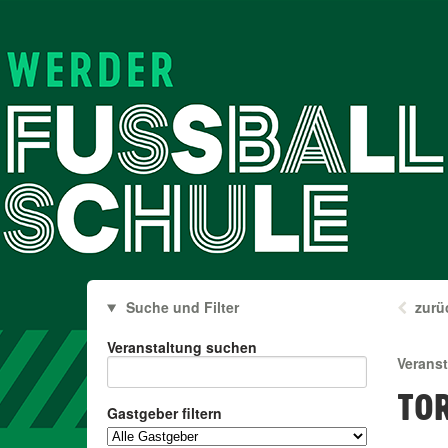
Suche und Filter
zurü
Veranstaltung suchen
Verans
TOR
Gastgeber filtern