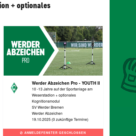
ion + optionales
Werder Abzeichen Pro - YOUTH II
10 -13 Jahre auf der Sportanlage am
Weserstadion + optionales
Kognitionsmodul
SV Werder Bremen
Werder Abzeichen
19.10.2025 (0 zukünftige Termine)
ANMELDEFENSTER GESCHLOSSEN