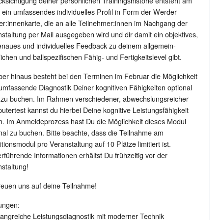
ksichtigung deiner persönlichen Trainingshistorie entsteht am
ein umfassendes individuelles Profil in Form der Werder
er:innenkarte, die an alle Teilnehmer:innen im Nachgang der
staltung per Mail ausgegeben wird und dir damit ein objektives,
enaues und individuelles Feedback zu deinem allgemein-
lichen und ballspezifischen Fähig- und Fertigkeitslevel gibt.
er hinaus besteht bei den Terminen im Februar die Möglichkeit
umfassende Diagnostik Deiner kognitiven Fähigkeiten optional
 zu buchen. Im Rahmen verschiedener, abwechslungsreicher
tertest kannst du hierbei Deine kognitive Leistungsfähigkeit
n. Im Anmeldeprozess hast Du die Möglichkeit dieses Modul
nal zu buchen. Bitte beachte, dass die Teilnahme am
tionsmodul pro Veranstaltung auf 10 Plätze limitiert ist.
rführende Informationen erhältst Du frühzeitig vor der
staltung!
reuen uns auf deine Teilnahme!
ungen:
angreiche Leistungsdiagnostik mit moderner Technik