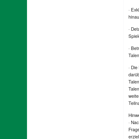
· Ex
hina
· Det
Spiel
· Bet
Talen
· Die
darüb
Tale
Talen
weit
Teiln
Hinwe
· Nac
Frage
erzie