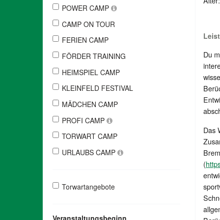
Alter
POWER CAMP
CAMP ON TOUR
Leis
FERIEN CAMP
Du m
FÖRDER TRAINING
inter
HEIMSPIEL CAMP
wisse
Berüc
KLEINFELD FESTIVAL
Entwi
MÄDCHEN CAMP
absch
PROFI CAMP
Das 
TORWART CAMP
Zusa
Breme
URLAUBS CAMP
(
http
entwi
sport
Torwartangebote
Schne
allge
Veranstaltungsbeginn