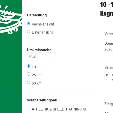
10 -
Kogn
Darstellung
Kachelansicht
Listenansicht
Vera
Somm
2820
Umkreissuche
10 km
Vera
25 km
#
1.
50 km
Veranstaltungsart
Ziel
ATHLETIK & SPEED TRAINING