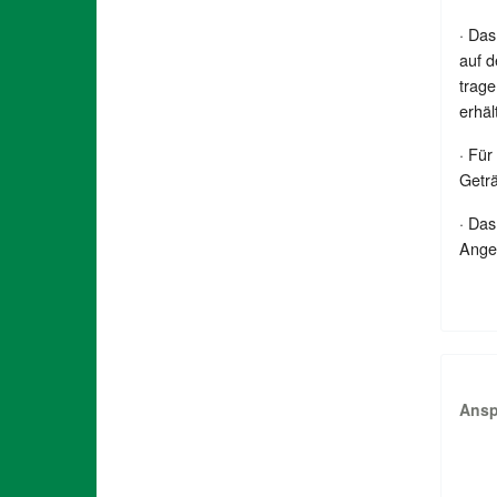
· Das
auf d
trage
erhäl
· Für
Geträ
· Da
Angeh
Ansp