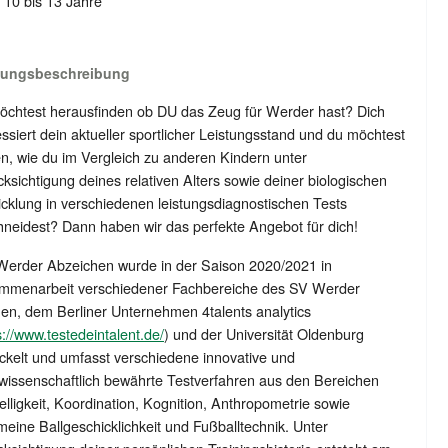
: 10 bis 13 Jahre
tungsbeschreibung
öchtest herausfinden ob DU das Zeug für Werder hast? Dich
essiert dein aktueller sportlicher Leistungsstand und du möchtest
n, wie du im Vergleich zu anderen Kindern unter
ksichtigung deines relativen Alters sowie deiner biologischen
cklung in verschiedenen leistungsdiagnostischen Tests
neidest? Dann haben wir das perfekte Angebot für dich!
Werder Abzeichen wurde in der Saison 2020/2021 in
mmenarbeit verschiedener Fachbereiche des SV Werder
n, dem Berliner Unternehmen 4talents analytics
s://www.testedeintalent.de/
) und der Universität Oldenburg
ckelt und umfasst verschiedene innovative und
wissenschaftlich bewährte Testverfahren aus den Bereichen
lligkeit, Koordination, Kognition, Anthropometrie sowie
meine Ballgeschicklichkeit und Fußballtechnik. Unter