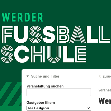
Suche und Filter
zurü
Veranstaltung suchen
Verans
Wer
Gastgeber filtern