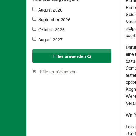
Berüc
Ende 
August 2026
Spiel
September 2026
Veran
zielg
Oktober 2026
sport
August 2027
Darüb
eine 
Filter anwenden
dazu
Compu
Filter zurücksetzen
teste
optio
Kogni
Weite
Veran
Wir f
Leist
· Umf