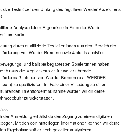
klusive Tests über den Umfang des regulären Werder Abzeichens
us
aillierte Analyse deiner Ergebnisse in Form der Werder
er:innenkarte
reuung durch qualifizierte Testleiter:innen aus dem Bereich der
tförderung von Werder Bremen sowie 4talents analytics
 bewegungs- und ballspielbegabtesten Spieler:innen haben
er hinaus die Möglichkeit sich für weiterführende
ntfördermaßnahmen von Werder Bremen (u.a. WERDER
tteam) zu qualifizieren! Im Falle einer Einladung zu einer
erführenden Talentfördermaßnahme würden wir dir deine
ahmegebühr zurückerstatten.
ise:
h der Anmeldung erhältst du den Zugang zu einem digitalen
bogen. Mit den dort hinterlegen Informationen können wir deine
lten Ergebnisse später noch gezielter analysieren.