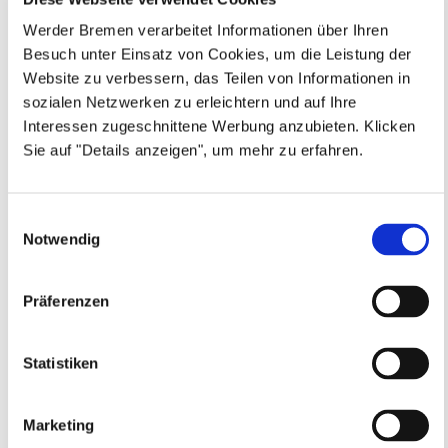
Werder Bremen verarbeitet Informationen über Ihren
Besuch unter Einsatz von Cookies, um die Leistung der
Website zu verbessern, das Teilen von Informationen in
ATHLETIK- & SPEED TRAINING
sozialen Netzwerken zu erleichtern und auf Ihre
dienstags, August bis Oktober, Jahrgang 2011 -
Interessen zugeschnittene Werbung anzubieten. Klicken
2016
Sie auf "Details anzeigen", um mehr zu erfahren.
SV Werder Bremen
ATHLETIK & SPEED TRAINING
18.08.2026 bis 06.10.2026 (8 Termine)
Einwilligungsauswahl
Notwendig
LEIDER AUSGEBUCHT (WARTELISTE AKTIV)
Anmeldeschluss 15. August 2026, 16:15 Uhr
Präferenzen
189,00 EUR
Warteliste
zzgl. Ausstattung (optional)
Statistiken
Marketing