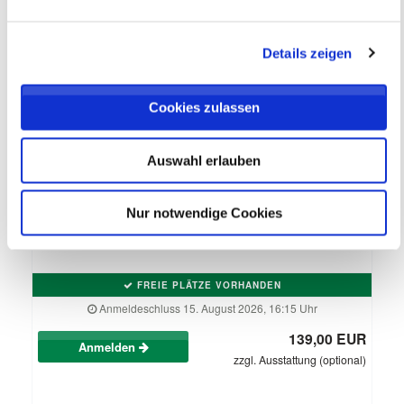
Details zeigen
Cookies zulassen
Fördertraining Jahrgang 2014 & 2015
Auswahl erlauben
dienstags, August bis Oktober
SV Werder Bremen
FÖRDER TRAINING
Nur notwendige Cookies
18.08.2026 bis 06.10.2026 (8 Termine)
FREIE PLÄTZE VORHANDEN
Anmeldeschluss 15. August 2026, 16:15 Uhr
139,00 EUR
Anmelden
zzgl. Ausstattung (optional)