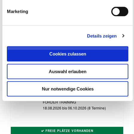
zzgl. Ausstattung (optional)
Marketing
Details zeigen
Cookies zulassen
Auswahl erlauben
Fördertraining Jahrgang 2014 & 2015
Nur notwendige Cookies
dienstags, August bis Oktober
SV Werder Bremen
FÖRDER TRAINING
18.08.2026 bis 06.10.2026 (8 Termine)
FREIE PLÄTZE VORHANDEN